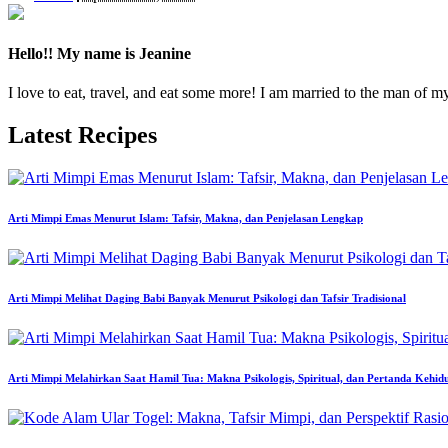
by
Hello!! My name is Jeanine
I love to eat, travel, and eat some more! I am married to the man of m
Latest Recipes
Arti Mimpi Emas Menurut Islam: Tafsir, Makna, dan Penjelasan Lengkap
Arti Mimpi Melihat Daging Babi Banyak Menurut Psikologi dan Tafsir Tradisional
Arti Mimpi Melahirkan Saat Hamil Tua: Makna Psikologis, Spiritual, dan Pertanda Kehid