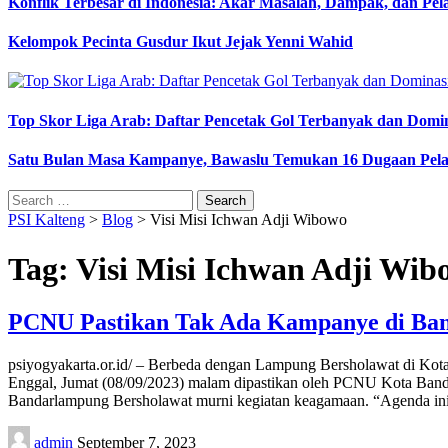
Konflik Terbesar di Indonesia: Akar Masalah, Dampak, dan Pe
Kelompok Pecinta Gusdur Ikut Jejak Yenni Wahid
Top Skor Liga Arab: Daftar Pencetak Gol Terbanyak dan Domi
Satu Bulan Masa Kampanye, Bawaslu Temukan 16 Dugaan Pel
Search
for:
PSI Kalteng
>
Blog
>
Visi Misi Ichwan Adji Wibowo
Tag:
Visi Misi Ichwan Adji Wib
PCNU Pastikan Tak Ada Kampanye di Ba
psiyogyakarta.or.id/ – Berbeda dengan Lampung Bersholawat di Kot
Enggal, Jumat (08/09/2023) malam dipastikan oleh PCNU Kota Band
Bandarlampung Bersholawat murni kegiatan keagamaan. “Agenda ini
Posted
admin
September 7, 2023