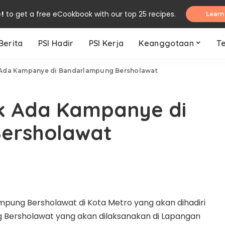
e!
to get a free eCookbook with our top 25 recipes.
Learn
Berita
PSI Hadir
PSI Kerja
Keanggotaan
T
 Ada Kampanye di Bandarlampung Bersholawat
k Ada Kampanye di
ersholawat
pung Bersholawat di Kota Metro yang akan dihadiri
g Bersholawat yang akan dilaksanakan di Lapangan