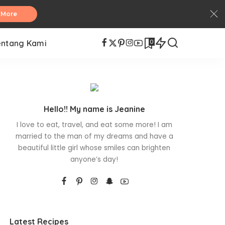
 More
0
entang Kami
Hello!! My name is Jeanine
I love to eat, travel, and eat some more! I am
married to the man of my dreams and have a
beautiful little girl whose smiles can brighten
anyone’s day!
Latest Recipes