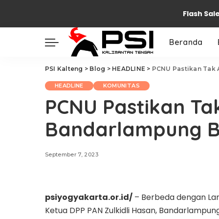
Flash Sal
Beranda
PSI Kalteng
>
Blog
>
HEADLINE
>
PCNU Pastikan Tak
HEADLINE
KOMUNITAS
PCNU Pastikan Ta
Bandarlampung B
September 7, 2023
psiyogyakarta.or.id/
– Berbeda dengan Lam
Ketua DPP PAN Zulkidli Hasan, Bandarlampun