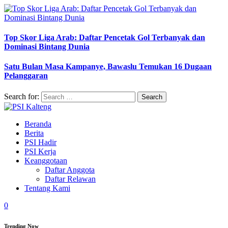
Top Skor Liga Arab: Daftar Pencetak Gol Terbanyak dan
Dominasi Bintang Dunia
Satu Bulan Masa Kampanye, Bawaslu Temukan 16 Dugaan
Pelanggaran
Search for:
Beranda
Berita
PSI Hadir
PSI Kerja
Keanggotaan
Daftar Anggota
Daftar Relawan
Tentang Kami
0
Trending Now