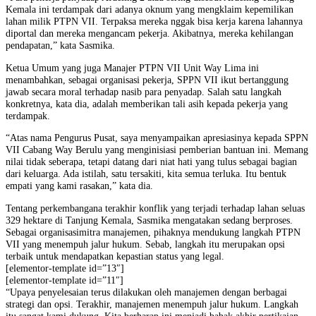
Kemala ini terdampak dari adanya oknum yang mengklaim kepemilikan
lahan milik PTPN VII. Terpaksa mereka nggak bisa kerja karena lahannya
diportal dan mereka mengancam pekerja. Akibatnya, mereka kehilangan
pendapatan,” kata Sasmika.
Ketua Umum yang juga Manajer PTPN VII Unit Way Lima ini
menambahkan, sebagai organisasi pekerja, SPPN VII ikut bertanggung
jawab secara moral terhadap nasib para penyadap. Salah satu langkah
konkretnya, kata dia, adalah memberikan tali asih kepada pekerja yang
terdampak.
“Atas nama Pengurus Pusat, saya menyampaikan apresiasinya kepada SPPN
VII Cabang Way Berulu yang menginisiasi pemberian bantuan ini. Memang
nilai tidak seberapa, tetapi datang dari niat hati yang tulus sebagai bagian
dari keluarga. Ada istilah, satu tersakiti, kita semua terluka. Itu bentuk
empati yang kami rasakan,” kata dia.
Tentang perkembangana terakhir konflik yang terjadi terhadap lahan seluas
329 hektare di Tanjung Kemala, Sasmika mengatakan sedang berproses.
Sebagai organisasimitra manajemen, pihaknya mendukung langkah PTPN
VII yang menempuh jalur hukum. Sebab, langkah itu merupakan opsi
terbaik untuk mendapatkan kepastian status yang legal.
[elementor-template id=”13″]
[elementor-template id=”11″]
“Upaya penyelesaian terus dilakukan oleh manajemen dengan berbagai
strategi dan opsi. Terakhir, manajemen menempuh jalur hukum. Langkah
itu sangat kami dukung. Kita berharap ini menjadi babak akhir pertikaian