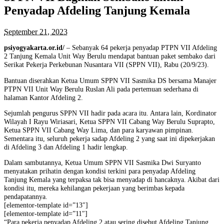
Penyadap Afdeling Tanjung Kemala
September 21, 2023
psiyogyakarta.or.id/
– Sebanyak 64 pekerja penyadap PTPN VII Afdeling
2 Tanjung Kemala Unit Way Berulu mendapat bantuan paket sembako dari
Serikat Pekerja Perkebunan Nusantara VII (SPPN VII), Rabu (20/9/23).
Bantuan diserahkan Ketua Umum SPPN VII Sasmika DS bersama Manajer
PTPN VII Unit Way Berulu Ruslan Ali pada pertemuan sederhana di
halaman Kantor Afdeling 2.
Sejumlah pengurus SPPN VII hadir pada acara itu. Antara lain, Kordinator
Wilayah I Rayu Wiriasari, Ketua SPPN VII Cabang Way Berulu Suprapto,
Ketua SPPN VII Cabang Way Lima, dan para karyawan pimpinan.
Sementara itu, seluruh pekerja sadap Afdeling 2 yang saat ini dipekerjakan
di Afdeling 3 dan Afdeling 1 hadir lengkap.
Dalam sambutannya, Ketua Umum SPPN VII Sasmika Dwi Suryanto
menyatakan prihatin dengan kondisi terkini para penyadap Afdeling
Tanjung Kemala yang terpaksa tak bisa menyadap di hancaknya. Akibat dari
kondisi itu, mereka kehilangan pekerjaan yang berimbas kepada
pendapatannya.
[elementor-template id=”13″]
[elementor-template id=”11″]
“Para pekerja penyadap Afdeling 2 atau sering disebut Afdeling Tanjung