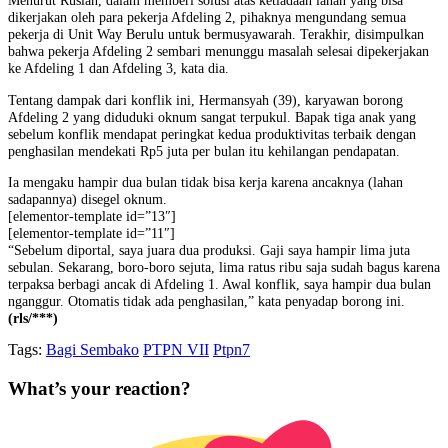
Menurut Ruslan, dalam memberi solusi atas ketiadaan lahan yang bisa
dikerjakan oleh para pekerja Afdeling 2, pihaknya mengundang semua
pekerja di Unit Way Berulu untuk bermusyawarah. Terakhir, disimpulkan
bahwa pekerja Afdeling 2 sembari menunggu masalah selesai dipekerjakan
ke Afdeling 1 dan Afdeling 3, kata dia.
Tentang dampak dari konflik ini, Hermansyah (39), karyawan borong
Afdeling 2 yang diduduki oknum sangat terpukul. Bapak tiga anak yang
sebelum konflik mendapat peringkat kedua produktivitas terbaik dengan
penghasilan mendekati Rp5 juta per bulan itu kehilangan pendapatan.
Ia mengaku hampir dua bulan tidak bisa kerja karena ancaknya (lahan
sadapannya) disegel oknum.
[elementor-template id=”13″]
[elementor-template id=”11″]
“Sebelum diportal, saya juara dua produksi. Gaji saya hampir lima juta
sebulan. Sekarang, boro-boro sejuta, lima ratus ribu saja sudah bagus karena
terpaksa berbagi ancak di Afdeling 1. Awal konflik, saya hampir dua bulan
nganggur. Otomatis tidak ada penghasilan,” kata penyadap borong ini.
(rls/***)
Tags:
Bagi Sembako
PTPN VII
Ptpn7
What’s your reaction?