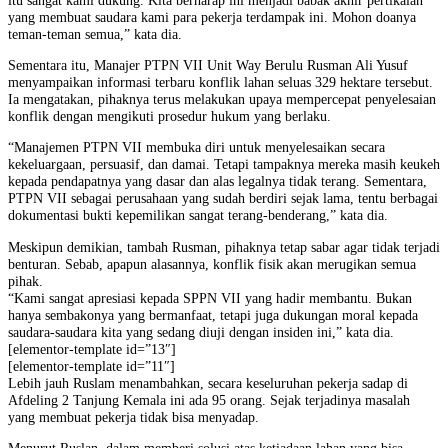
yang membuat saudara kami para pekerja terdampak ini. Mohon doanya
teman-teman semua,” kata dia.
Sementara itu, Manajer PTPN VII Unit Way Berulu Rusman Ali Yusuf
menyampaikan informasi terbaru konflik lahan seluas 329 hektare tersebut.
Ia mengatakan, pihaknya terus melakukan upaya mempercepat penyelesaian
konflik dengan mengikuti prosedur hukum yang berlaku.
“Manajemen PTPN VII membuka diri untuk menyelesaikan secara
kekeluargaan, persuasif, dan damai. Tetapi tampaknya mereka masih keukeh
kepada pendapatnya yang dasar dan alas legalnya tidak terang. Sementara,
PTPN VII sebagai perusahaan yang sudah berdiri sejak lama, tentu berbagai
dokumentasi bukti kepemilikan sangat terang-benderang,” kata dia.
Meskipun demikian, tambah Rusman, pihaknya tetap sabar agar tidak terjadi
benturan. Sebab, apapun alasannya, konflik fisik akan merugikan semua
pihak.
“Kami sangat apresiasi kepada SPPN VII yang hadir membantu. Bukan
hanya sembakonya yang bermanfaat, tetapi juga dukungan moral kepada
saudara-saudara kita yang sedang diuji dengan insiden ini,” kata dia.
[elementor-template id=”13″]
[elementor-template id=”11″]
Lebih jauh Ruslam menambahkan, secara keseluruhan pekerja sadap di
Afdeling 2 Tanjung Kemala ini ada 95 orang. Sejak terjadinya masalah
yang membuat pekerja tidak bisa menyadap.