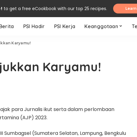
e!
to get a free eCookbook with our top 25 recipes.
Learn
Berita
PSI Hadir
PSI Kerja
Keanggotaan
T
ukkan Karyamu!
njukkan Karyamu!
jak para Jurnalis ikut serta dalam perlombaan
ertamina (AJP) 2023.
 III Sumbagsel (Sumatera Selatan, Lampung, Bengkulu