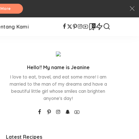
 More
0
entang Kami
Hello!! My name is Jeanine
I love to eat, travel, and eat some more! I am
married to the man of my dreams and have a
beautiful little girl whose smiles can brighten
anyone’s day!
Latest Recipes