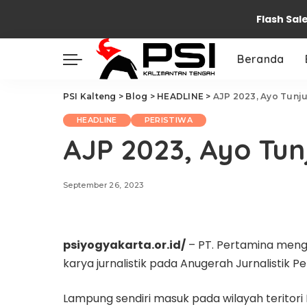
Flash Sal
Beranda
PSI Kalteng
>
Blog
>
HEADLINE
>
AJP 2023, Ayo Tunj
HEADLINE
PERISTIWA
AJP 2023, Ayo Tu
September 26, 2023
psiyogyakarta.or.id/
– PT. Pertamina menga
karya jurnalistik pada Anugerah Jurnalistik P
Lampung sendiri masuk pada wilayah teritori