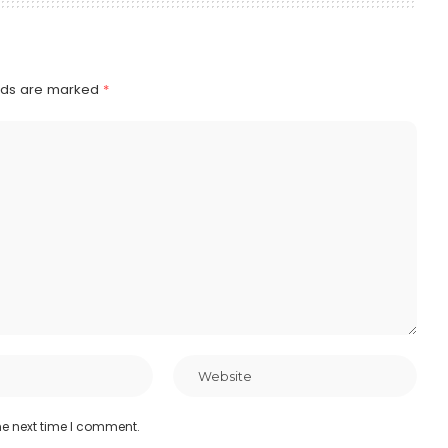
elds are marked
*
he next time I comment.