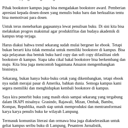
Pihak bookstore kampus juga bisa mengadakan bookstore award. Pemberian
apresiasi kepada dosen-dosen yang menulis buku baru dan berkualitas tentu
bisa memotivasi para dosen.
Untuk terus menebarkan gagasannya lewat penulisan buku. Di sini kita bisa
melakukan progres maksimal agar produktifitas dan budaya akademik di
kampus tetap terjaga.
Harus diakui bahwa trend sekarang sudah mulai bergeser ke ebook. Tetapi
bukan berarti kita tidak memulai untuk memiliki bookstore di kampus. Bisa
saja pelayanan dua bentuk buku hard copy dan soft copy difasilitasi oleh
bookstore di kampus. Siapa tahu cikal bakal bookstore bisa berkembang dan
maju. Kita bisa juga mencontoh bagaimana Amazon mengembangkan
bisnisnya.
Sekarang, bukan hanya buku-buku cetak yang dikembangkan, tetapi ebook
nya sudah merajai pasar di Amerika, bahkan dunia. Semoga kampus kami
segera memiliki dan menghidupkan kembali bookstore di kampus.
Saya kira penerbit buku yang masih eksis sampai sekarang yang tergabung
dalam IKAPI misalnya: Grasindo, Rajawali, Mizan, Ombak, Bambu,
Kompas, Republika, masih siap untuk memproduksi dan mentransformasi
karya karya penulis buku ke wilayah Lampung.
Termasuk komunitas literasi dan ormawa bisa juga diakselerasikan untuk
geliat kampus seribu buku di Lampung, Pesantren Jurnalistik,