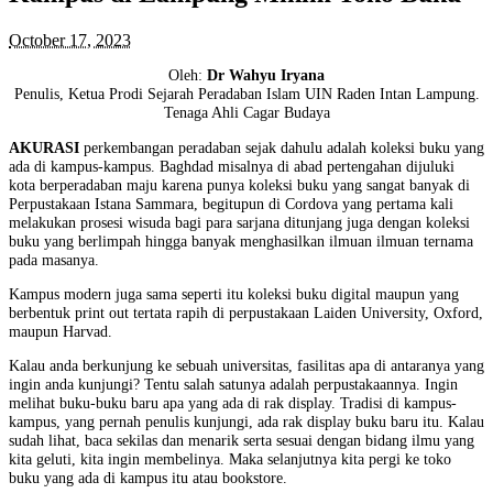
October 17, 2023
Oleh:
Dr
Wahyu Iryana
Penulis, Ketua Prodi Sejarah Peradaban Islam UIN Raden Intan Lampung.
Tenaga Ahli Cagar Budaya
AKURASI
perkembangan peradaban sejak dahulu adalah koleksi buku yang
ada di kampus-kampus. Baghdad misalnya di abad pertengahan dijuluki
kota berperadaban maju karena punya koleksi buku yang sangat banyak di
Perpustakaan Istana Sammara, begitupun di Cordova yang pertama kali
melakukan prosesi wisuda bagi para sarjana ditunjang juga dengan koleksi
buku yang berlimpah hingga banyak menghasilkan ilmuan ilmuan ternama
pada masanya.
Kampus modern juga sama seperti itu koleksi buku digital maupun yang
berbentuk print out tertata rapih di perpustakaan Laiden University, Oxford,
maupun Harvad.
Kalau anda berkunjung ke sebuah universitas, fasilitas apa di antaranya yang
ingin anda kunjungi? Tentu salah satunya adalah perpustakaannya. Ingin
melihat buku-buku baru apa yang ada di rak display. Tradisi di kampus-
kampus, yang pernah penulis kunjungi, ada rak display buku baru itu. Kalau
sudah lihat, baca sekilas dan menarik serta sesuai dengan bidang ilmu yang
kita geluti, kita ingin membelinya. Maka selanjutnya kita pergi ke toko
buku yang ada di kampus itu atau bookstore.