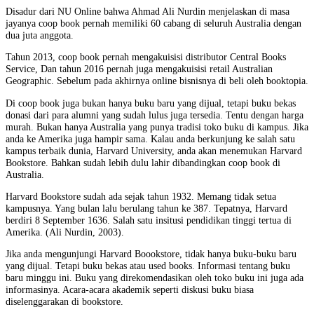
Disadur dari NU Online bahwa Ahmad Ali Nurdin menjelaskan di masa
jayanya coop book pernah memiliki 60 cabang di seluruh Australia dengan
dua juta anggota.
Tahun 2013, coop book pernah mengakuisisi distributor Central Books
Service, Dan tahun 2016 pernah juga mengakuisisi retail Australian
Geographic. Sebelum pada akhirnya online bisnisnya di beli oleh booktopia.
Di coop book juga bukan hanya buku baru yang dijual, tetapi buku bekas
donasi dari para alumni yang sudah lulus juga tersedia. Tentu dengan harga
murah. Bukan hanya Australia yang punya tradisi toko buku di kampus. Jika
anda ke Amerika juga hampir sama. Kalau anda berkunjung ke salah satu
kampus terbaik dunia, Harvard University, anda akan menemukan Harvard
Bookstore. Bahkan sudah lebih dulu lahir dibandingkan coop book di
Australia.
Harvard Bookstore sudah ada sejak tahun 1932. Memang tidak setua
kampusnya. Yang bulan lalu berulang tahun ke 387. Tepatnya, Harvard
berdiri 8 September 1636. Salah satu insitusi pendidikan tinggi tertua di
Amerika. (Ali Nurdin, 2003).
Jika anda mengunjungi Harvard Boookstore, tidak hanya buku-buku baru
yang dijual. Tetapi buku bekas atau used books. Informasi tentang buku
baru minggu ini. Buku yang direkomendasikan oleh toko buku ini juga ada
informasinya. Acara-acara akademik seperti diskusi buku biasa
diselenggarakan di bookstore.