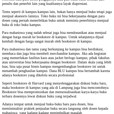
penulis dan penerbit lain yang kualitasnya layak diapresiasi.
Tentu seperti di kampus-kampus lain, bukan hanya menjual buku tetapi juga
menjual aksesoris lainnya. Toko buku ini bisa bekerjasama dengan para
dosen yang pernah menerbitkan buku untuk meminta penerbitnya menjual
buku di toko buku kampus.
Para mahasiswa yang sudah selesai juga bisa mendonasikan atau menjual
dengan harga murah ke bookstore di kampus. Untuk selanjutnya dijual
kembali dengan harga sangat murah oleh bookstore di kampus.
Para mahasiswa dan tamu yang berkunjung ke kampus bisa berdiskusi,
membaca dan juga bisa membeli merchandise kampus. Jika ada kegiatan
yang memerlukan fasilitas kaos atau jacket berlogo kampus, pihak fakultas
atau universitas bisa bekerjasama dengan bookstore. Dalam skala yang lebih
luas, bisa saja pusat bisnis kampus mengembangkan bookstore ini untuk
menambah penghasilan kampus. Dana BLU kampus bisa bertambah karena
adanya bookstore yang dikelola secara profesional.
Seperti bookstore di Harvard yang menyelenggarakan diskusi buku baru,
maka bookstore di kampus yang ada di Lampung juga bisa mencontohnya.
Bookstore bisa mempromosikan dan mensosialisasikan karya-karya buku
terbaru dosennya lewat diskusi buku yang terjadwal.
Adanya tempat untuk menjual buku-buku baru para dosen, bisa
meminimalisir praktek penjualan buku secara langsung oleh dosen kepada
mahasiswa, yang kadang-kadang menimbulkan masalah.