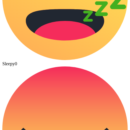
Sleepy
0