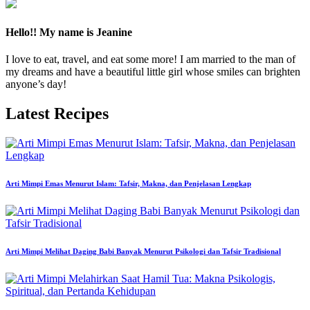
Hello!! My name is Jeanine
I love to eat, travel, and eat some more! I am married to the man of
my dreams and have a beautiful little girl whose smiles can brighten
anyone’s day!
Latest Recipes
Arti Mimpi Emas Menurut Islam: Tafsir, Makna, dan Penjelasan Lengkap
Arti Mimpi Melihat Daging Babi Banyak Menurut Psikologi dan Tafsir Tradisional