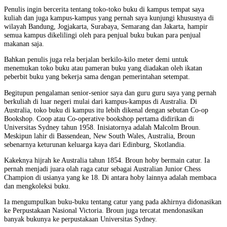
Penulis ingin bercerita tentang toko-toko buku di kampus tempat saya
kuliah dan juga kampus-kampus yang pernah saya kunjungi khususnya di
wilayah Bandung, Jogjakarta, Surabaya, Semarang dan Jakarta, hampir
semua kampus dikelilingi oleh para penjual buku bukan para penjual
makanan saja.
Bahkan penulis juga rela berjalan berkilo-kilo meter demi untuk
menemukan toko buku atau pameran buku yang diadakan oleh ikatan
peberbit buku yang bekerja sama dengan pemerintahan setempat.
Begitupun pengalaman senior-senior saya dan guru guru saya yang pernah
berkuliah di luar negeri mulai dari kampus-kampus di Australia. Di
Australia, toko buku di kampus itu lebih dikenal dengan sebutan Co-op
Bookshop. Coop atau Co-operative bookshop pertama didirikan di
Universitas Sydney tahun 1958. Inisiatornya adalah Malcolm Broun.
Meskipun lahir di Bassendean, New South Wales, Australia, Broun
sebenarnya keturunan keluarga kaya dari Edinburg, Skotlandia.
Kakeknya hijrah ke Australia tahun 1854. Broun hoby bermain catur. Ia
pernah menjadi juara olah raga catur sebagai Australian Junior Chess
Champion di usianya yang ke 18. Di antara hoby lainnya adalah membaca
dan mengkoleksi buku.
Ia mengumpulkan buku-buku tentang catur yang pada akhirnya didonasikan
ke Perpustakaan Nasional Victoria. Broun juga tercatat mendonasikan
banyak bukunya ke perpustakaan Universitas Sydney.