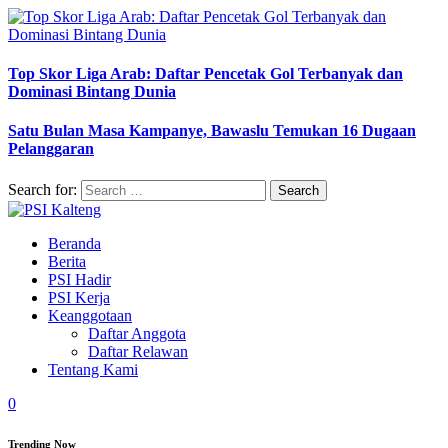
Top Skor Liga Arab: Daftar Pencetak Gol Terbanyak dan
Dominasi Bintang Dunia
Satu Bulan Masa Kampanye, Bawaslu Temukan 16 Dugaan
Pelanggaran
Search for:
Beranda
Berita
PSI Hadir
PSI Kerja
Keanggotaan
Daftar Anggota
Daftar Relawan
Tentang Kami
0
Trending Now