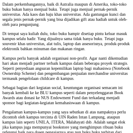
Dalam perkembangannya, baik di Autralia maupun di Amerika, toko-toko
buku bukan hanya menjual buku. Tetapi juga menjual pernak-pernik
universitas. Ada kaos dan baju khas universitas. Ada gantungan kunci dan
segala jenis pernak-pernik yang bisa dijadikan gift atau hadiah untuk oleh-
oleh para pengunjung.
Di tempat saya kuliah dulu, toko buku hampir disetiap pintu keluar masuk
kampus selalu hadir. Yang dijualnya sama tidak hanya buku. Tetapi juga
souvenir khas universitas, alat tulis, laptop dan assesorisnya, produk-produk
elektronik bahkan minuman dan makanan ringan.
Kampus perlu banyak adalah organisasi non-profit. Agar nanti dikemudian
hari akan menjadi partner terbaik kampus dalam beberapa proyek strategis.
Seperti penyediaan angsuran kepemilikan laptop bagi mahasiswa (Notebook
Ownership Scheme) dan pengembangan penjualan merchandise universitas
termasuk pengelolaan childcare di kampus.
Sebagai bagian dari kegiatan social, keuntungan organisasi semacam ini
banyak kembali ke ke BLU kampus seperti dalam penyelenggaran Book
Awards atau donasi ke NUS Endowment Fund dan terkadang menjadi
sponsor bagi kegiatan-kegiatan kemahasiswaan di kampus.
Pengalaman kampus-kampus yang saya sebutkan di atas nampaknya perlu
dicontoh oleh kampus tercinta di UIN Raden Intan Lampung, ataupun
kampus lain seperti UNILA, ITERA, Malahayati dsb. Adalah sangat elok
jika kampus juga mempunyai bookstore yang menghimpun ribuan buku
referensi baik para dosen pengajarnya atau pun buku buku terbitan dari