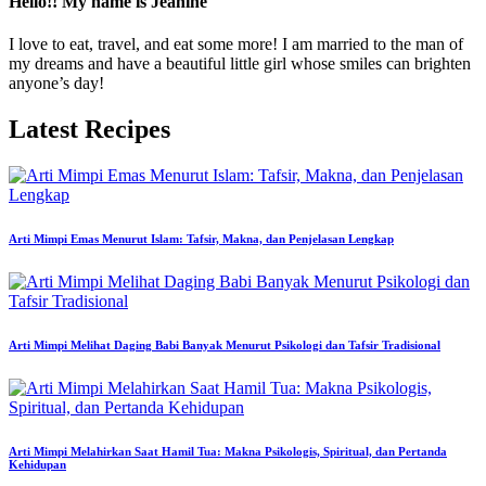
Hello!! My name is Jeanine
I love to eat, travel, and eat some more! I am married to the man of
my dreams and have a beautiful little girl whose smiles can brighten
anyone’s day!
Latest Recipes
Arti Mimpi Emas Menurut Islam: Tafsir, Makna, dan Penjelasan Lengkap
Arti Mimpi Melihat Daging Babi Banyak Menurut Psikologi dan Tafsir Tradisional
Arti Mimpi Melahirkan Saat Hamil Tua: Makna Psikologis, Spiritual, dan Pertanda
Kehidupan