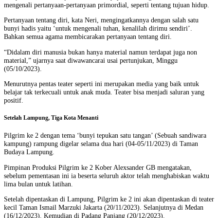
mengenali pertanyaan-pertanyaan primordial, seperti tentang tujuan hidup.
Pertanyaan tentang diri, kata Neri, mengingatkannya dengan salah satu
bunyi hadis yaitu ‘untuk mengenali tuhan, kenalilah dirimu sendiri’.
Bahkan semua agama membicarakan pertanyaan tentang diri.
“Didalam diri manusia bukan hanya material namun terdapat juga non
material,” ujarnya saat diwawancarai usai pertunjukan, Minggu
(05/10/2023).
Menurutnya pentas teater seperti ini merupakan media yang baik untuk
belajar tak terkecuali untuk anak muda. Teater bisa menjadi saluran yang
positif.
Setelah Lampung, Tiga Kota Menanti
Pilgrim ke 2 dengan tema ‘bunyi tepukan satu tangan’ (Sebuah sandiwara
kampung) rampung digelar selama dua hari (04-05/11/2023) di Taman
Budaya Lampung.
Pimpinan Produksi Pilgrim ke 2 Kober Alexsander GB mengatakan,
sebelum pementasan ini ia beserta seluruh aktor telah menghabiskan waktu
lima bulan untuk latihan.
Setelah dipentaskan di Lampung, Pilgrim ke 2 ini akan dipentaskan di teater
kecil Taman Ismail Marzuki Jakarta (20/11/2023). Selanjutnya di Medan
(16/12/2023). Kemudian di Padang Panjang (20/12/2023).