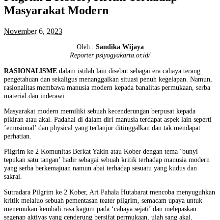
Masyarakat Modern
November 6, 2023
Oleh :
Sandika Wijaya
Reporter psiyogyakarta.or.id/
RASIONALISME
dalam istilah lain disebut sebagai era cahaya terang
pengetahuan dan sekaligus menanggalkan situasi penuh kegelapan. Namun,
rasionalitas membawa manusia modern kepada banalitas permukaan, serba
material dan inderawi.
Masyarakat modern memiliki sebuah kecenderungan berpusat kepada
pikiran atau akal. Padahal di dalam diri manusia terdapat aspek lain seperti
’emosional’ dan physical yang terlanjur ditinggalkan dan tak mendapat
perhatian.
Pilgrim ke 2 Komunitas Berkat Yakin atau Kober dengan tema ‘bunyi
tepukan satu tangan’ hadir sebagai sebuah kritik terhadap manusia modern
yang serba berkemajuan namun abai terhadap sesuatu yang kudus dan
sakral.
Sutradara Pilgrim ke 2 Kober, Ari Pahala Hutabarat mencoba menyuguhkan
kritik melaluo sebuah pementasan teater pilgrim, semacam upaya untuk
menemukan kembali rasa kagum pada ‘cahaya sejati’ dan melepaskan
segenap aktivas yang cenderung bersifat permukaan, ulah sang akal.