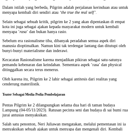
Dalam istilah yang berbeda, Pilgrim adalah perjalanan kerinduan atau untuk
menyapa kembali diri sendiri atau
‘the true the real self’
.
Selain sebagai sebuah kritik, pilgrim ke 2 yang akan dipentaskan di empat
kota ini juga sebagai ajakan kepada masyarakat modern untuk kembali
menyapa ‘
rasa
‘ dan bukan hanya rasio.
Sebelum era rasionalisme tiba, dibanyak peradaban semua aspek diri
manusia dioptimalkan. Namun kini tak terdengar lantang dan ditutupi oleh
bunyi-bunyi materialisme dan inderawi.
Kecacatan Rasionalisme karena menjadikan pikiran sebagai satu-satunya
pemandu kebenaran dan keindahan. Sementara aspek ‘rasa’ dan physical
ditinggalkan secara terus menerus.
Oleh karena itu, Pilgrim ke 2 lahir sebagai antitesis dari realitas yang
cenderung materilistik.
Teater Sebagai Media Pedia Pembelajaran
Pentas Pilgrim ke 2 dilangsungkan selama dua hari di taman budaya
Lampung (04-05/11/2023). Ratusan pecinta seni dan budaya di sai bumi rua
jurai antusias menyaksikan.
Salah satu penonton, Neri Juliawan mengatakan, melalui pementasan ini ia
menyaksikan sebuah ajakan untuk menyapa dan mengenali diri. Kembali