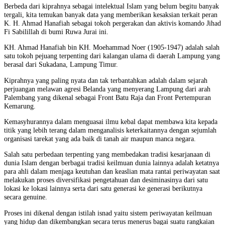
Berbeda dari kiprahnya sebagai intelektual Islam yang belum begitu banyak
tergali, kita temukan banyak data yang memberikan kesaksian terkait peran
K. H. Ahmad Hanafiah sebagai tokoh pergerakan dan aktivis komando Jihad
Fi Sabilillah di bumi Ruwa Jurai ini.
KH. Ahmad Hanafiah bin KH. Moehammad Noer (1905-1947) adalah salah
satu tokoh pejuang terpenting dari kalangan ulama di daerah Lampung yang
berasal dari Sukadana, Lampung Timur.
Kiprahnya yang paling nyata dan tak terbantahkan adalah dalam sejarah
perjuangan melawan agresi Belanda yang menyerang Lampung dari arah
Palembang yang dikenal sebagai Front Batu Raja dan Front Pertempuran
Kemarung.
Kemasyhurannya dalam menguasai ilmu kebal dapat membawa kita kepada
titik yang lebih terang dalam menganalisis keterkaitannya dengan sejumlah
organisasi tarekat yang ada baik di tanah air maupun manca negara.
Salah satu perbedaan terpenting yang membedakan tradisi kesarjanaan di
dunia Islam dengan berbagai tradisi keilmuan dunia lainnya adalah ketatnya
para ahli dalam menjaga keutuhan dan keaslian mata rantai periwayatan saat
melakukan proses diversifikasi pengetahuan dan desiminasinya dari satu
lokasi ke lokasi lainnya serta dari satu generasi ke generasi berikutnya
secara genuine.
Proses ini dikenal dengan istilah isnad yaitu sistem periwayatan keilmuan
yang hidup dan dikembangkan secara terus menerus bagai suatu rangkaian