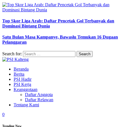
Top Skor Liga Arab: Daftar Pencetak Gol Terbanyak dan
Dominasi Bintang Dunia
Satu Bulan Masa Kampanye, Bawaslu Temukan 16 Dugaan
Pelanggaran
Search for:
Beranda
Berita
PSI Hadir
PSI Kerja
Keanggotaan
Daftar Anggota
Daftar Relawan
Tentang Kami
0
Trending Now