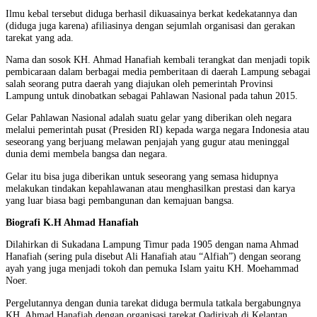
Ilmu kebal tersebut diduga berhasil dikuasainya berkat kedekatannya dan
(diduga juga karena) afiliasinya dengan sejumlah organisasi dan gerakan
tarekat yang ada.
Nama dan sosok KH. Ahmad Hanafiah kembali terangkat dan menjadi topik
pembicaraan dalam berbagai media pemberitaan di daerah Lampung sebagai
salah seorang putra daerah yang diajukan oleh pemerintah Provinsi
Lampung untuk dinobatkan sebagai Pahlawan Nasional pada tahun 2015.
Gelar Pahlawan Nasional adalah suatu gelar yang diberikan oleh negara
melalui pemerintah pusat (Presiden RI) kepada warga negara Indonesia atau
seseorang yang berjuang melawan penjajah yang gugur atau meninggal
dunia demi membela bangsa dan negara.
Gelar itu bisa juga diberikan untuk seseorang yang semasa hidupnya
melakukan tindakan kepahlawanan atau menghasilkan prestasi dan karya
yang luar biasa bagi pembangunan dan kemajuan bangsa.
Biografi K.H Ahmad Hanafiah
Dilahirkan di Sukadana Lampung Timur pada 1905 dengan nama Ahmad
Hanafiah (sering pula disebut Ali Hanafiah atau “Alfiah”) dengan seorang
ayah yang juga menjadi tokoh dan pemuka Islam yaitu KH. Moehammad
Noer.
Pergelutannya dengan dunia tarekat diduga bermula tatkala bergabungnya
KH. Ahmad Hanafiah dengan organisasi tarekat Qadiriyah di Kelantan