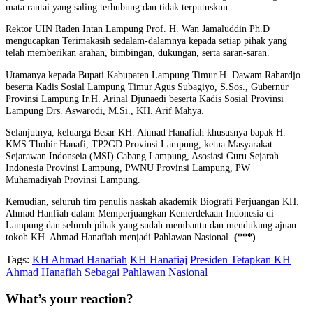
mata rantai yang saling terhubung dan tidak terputuskun.
Rektor UIN Raden Intan Lampung Prof. H. Wan Jamaluddin Ph.D
mengucapkan Terimakasih sedalam-dalamnya kepada setiap pihak yang
telah memberikan arahan, bimbingan, dukungan, serta saran-saran.
Utamanya kepada Bupati Kabupaten Lampung Timur H. Dawam Rahardjo
beserta Kadis Sosial Lampung Timur Agus Subagiyo, S.Sos., Gubernur
Provinsi Lampung Ir.H. Arinal Djunaedi beserta Kadis Sosial Provinsi
Lampung Drs. Aswarodi, M.Si., KH. Arif Mahya.
Selanjutnya, keluarga Besar KH. Ahmad Hanafiah khususnya bapak H.
KMS Thohir Hanafi, TP2GD Provinsi Lampung, ketua Masyarakat
Sejarawan Indonseia (MSI) Cabang Lampung, Asosiasi Guru Sejarah
Indonesia Provinsi Lampung, PWNU Provinsi Lampung, PW
Muhamadiyah Provinsi Lampung.
Kemudian, seluruh tim penulis naskah akademik Biografi Perjuangan KH.
Ahmad Hanfiah dalam Memperjuangkan Kemerdekaan Indonesia di
Lampung dan seluruh pihak yang sudah membantu dan mendukung ajuan
tokoh KH. Ahmad Hanafiah menjadi Pahlawan Nasional.
(***)
Tags:
KH Ahmad Hanafiah
KH Hanafiaj
Presiden Tetapkan KH
Ahmad Hanafiah Sebagai Pahlawan Nasional
What’s your reaction?