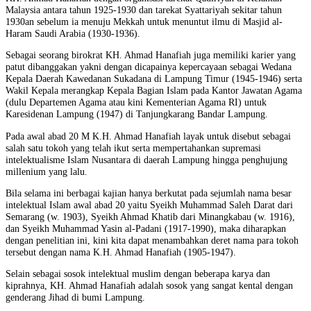
Malaysia antara tahun 1925-1930 dan tarekat Syattariyah sekitar tahun
1930an sebelum ia menuju Mekkah untuk menuntut ilmu di Masjid al-
Haram Saudi Arabia (1930-1936).
Sebagai seorang birokrat KH. Ahmad Hanafiah juga memiliki karier yang
patut dibanggakan yakni dengan dicapainya kepercayaan sebagai Wedana
Kepala Daerah Kawedanan Sukadana di Lampung Timur (1945-1946) serta
Wakil Kepala merangkap Kepala Bagian Islam pada Kantor Jawatan Agama
(dulu Departemen Agama atau kini Kementerian Agama RI) untuk
Karesidenan Lampung (1947) di Tanjungkarang Bandar Lampung.
Pada awal abad 20 M K.H. Ahmad Hanafiah layak untuk disebut sebagai
salah satu tokoh yang telah ikut serta mempertahankan supremasi
intelektualisme Islam Nusantara di daerah Lampung hingga penghujung
millenium yang lalu.
Bila selama ini berbagai kajian hanya berkutat pada sejumlah nama besar
intelektual Islam awal abad 20 yaitu Syeikh Muhammad Saleh Darat dari
Semarang (w. 1903), Syeikh Ahmad Khatib dari Minangkabau (w. 1916),
dan Syeikh Muhammad Yasin al-Padani (1917-1990), maka diharapkan
dengan penelitian ini, kini kita dapat menambahkan deret nama para tokoh
tersebut dengan nama K.H. Ahmad Hanafiah (1905-1947).
Selain sebagai sosok intelektual muslim dengan beberapa karya dan
kiprahnya, KH. Ahmad Hanafiah adalah sosok yang sangat kental dengan
genderang Jihad di bumi Lampung.