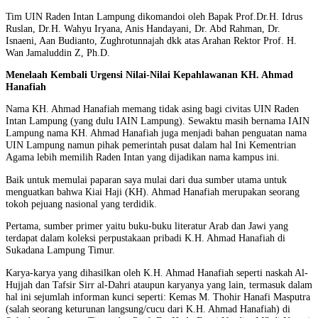
Tim UIN Raden Intan Lampung dikomandoi oleh Bapak Prof.Dr.H. Idrus
Ruslan, Dr.H. Wahyu Iryana, Anis Handayani, Dr. Abd Rahman, Dr.
Isnaeni, Aan Budianto, Zughrotunnajah dkk atas Arahan Rektor Prof. H.
Wan Jamaluddin Z, Ph.D.
Menelaah Kembali Urgensi Nilai-Nilai Kepahlawanan KH. Ahmad
Hanafiah
Nama KH. Ahmad Hanafiah memang tidak asing bagi civitas UIN Raden
Intan Lampung (yang dulu IAIN Lampung). Sewaktu masih bernama IAIN
Lampung nama KH. Ahmad Hanafiah juga menjadi bahan penguatan nama
UIN Lampung namun pihak pemerintah pusat dalam hal Ini Kementrian
Agama lebih memilih Raden Intan yang dijadikan nama kampus ini.
Baik untuk memulai paparan saya mulai dari dua sumber utama untuk
menguatkan bahwa Kiai Haji (KH). Ahmad Hanafiah merupakan seorang
tokoh pejuang nasional yang terdidik.
Pertama, sumber primer yaitu buku-buku literatur Arab dan Jawi yang
terdapat dalam koleksi perpustakaan pribadi K.H. Ahmad Hanafiah di
Sukadana Lampung Timur.
Karya-karya yang dihasilkan oleh K.H. Ahmad Hanafiah seperti naskah Al-
Hujjah dan Tafsir Sirr al-Dahri ataupun karyanya yang lain, termasuk dalam
hal ini sejumlah informan kunci seperti: Kemas M. Thohir Hanafi Masputra
(salah seorang keturunan langsung/cucu dari K.H. Ahmad Hanafiah) di