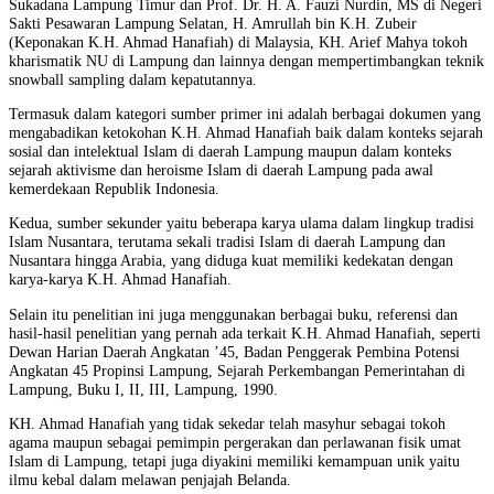
Sukadana Lampung Timur dan Prof. Dr. H. A. Fauzi Nurdin, MS di Negeri
Sakti Pesawaran Lampung Selatan, H. Amrullah bin K.H. Zubeir
(Keponakan K.H. Ahmad Hanafiah) di Malaysia, KH. Arief Mahya tokoh
kharismatik NU di Lampung dan lainnya dengan mempertimbangkan teknik
snowball sampling dalam kepatutannya.
Termasuk dalam kategori sumber primer ini adalah berbagai dokumen yang
mengabadikan ketokohan K.H. Ahmad Hanafiah baik dalam konteks sejarah
sosial dan intelektual Islam di daerah Lampung maupun dalam konteks
sejarah aktivisme dan heroisme Islam di daerah Lampung pada awal
kemerdekaan Republik Indonesia.
Kedua, sumber sekunder yaitu beberapa karya ulama dalam lingkup tradisi
Islam Nusantara, terutama sekali tradisi Islam di daerah Lampung dan
Nusantara hingga Arabia, yang diduga kuat memiliki kedekatan dengan
karya-karya K.H. Ahmad Hanafiah.
Selain itu penelitian ini juga menggunakan berbagai buku, referensi dan
hasil-hasil penelitian yang pernah ada terkait K.H. Ahmad Hanafiah, seperti
Dewan Harian Daerah Angkatan ’45, Badan Penggerak Pembina Potensi
Angkatan 45 Propinsi Lampung, Sejarah Perkembangan Pemerintahan di
Lampung, Buku I, II, III, Lampung, 1990.
KH. Ahmad Hanafiah yang tidak sekedar telah masyhur sebagai tokoh
agama maupun sebagai pemimpin pergerakan dan perlawanan fisik umat
Islam di Lampung, tetapi juga diyakini memiliki kemampuan unik yaitu
ilmu kebal dalam melawan penjajah Belanda.