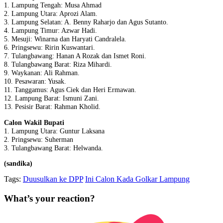
1. Lampung Tengah: Musa Ahmad
2. Lampung Utara: Aprozi Alam.
3. Lampung Selatan: A. Benny Raharjo dan Agus Sutanto.
4. Lampung Timur: Azwar Hadi.
5. Mesuji: Winarna dan Haryati Candralela.
6. Pringsewu: Ririn Kuswantari.
7. Tulangbawang: Hanan A Rozak dan Ismet Roni.
8. Tulangbawang Barat: Riza Mihardi.
9. Waykanan: Ali Rahman.
10. Pesawaran: Yusak.
11. Tanggamus: Agus Ciek dan Heri Ermawan.
12. Lampung Barat: Ismuni Zani.
13. Pesisir Barat: Rahman Kholid.
Calon Wakil Bupati
1. Lampung Utara: Guntur Laksana
2. Pringsewu: Suherman
3. Tulangbawang Barat: Helwanda.
(sandika)
Tags:
Duusulkan ke DPP
Ini Calon Kada Golkar Lampung
What’s your reaction?