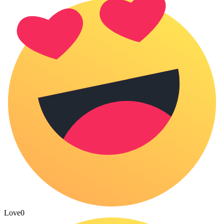
Love
0