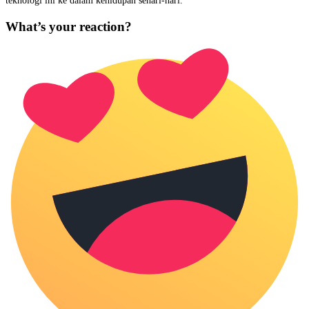
teknologi ini ke dalam kehidupan sehari-hari.
What’s your reaction?