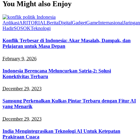
You Might also Enjoy
Aplikasi
ARITORIAL
Berita
Digital
Gadget
Game
Internasional
Jaringan
Hadir
SOSOK
Teknologi
Konflik Terbesar di Indonesia: Akar Masalah, Dampak, dan
Pelajaran untuk Masa Depan
February 9, 2026
Indonesia Berencana Meluncurkan Satria-2: Solusi
Konektivitas Terbaru
December 29, 2023
Samsung Perkenalkan Kulkas Pintar Terbaru dengan Fitur AI
yang Menarik
December 29, 2023
India Mengintegrasikan Teknologi AI Untuk Ketepatan
Prakiraan Cuaca