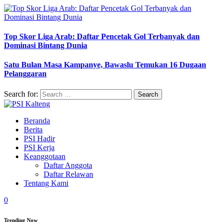
Top Skor Liga Arab: Daftar Pencetak Gol Terbanyak dan
Dominasi Bintang Dunia
Satu Bulan Masa Kampanye, Bawaslu Temukan 16 Dugaan
Pelanggaran
Search for:
Beranda
Berita
PSI Hadir
PSI Kerja
Keanggotaan
Daftar Anggota
Daftar Relawan
Tentang Kami
0
Trending Now