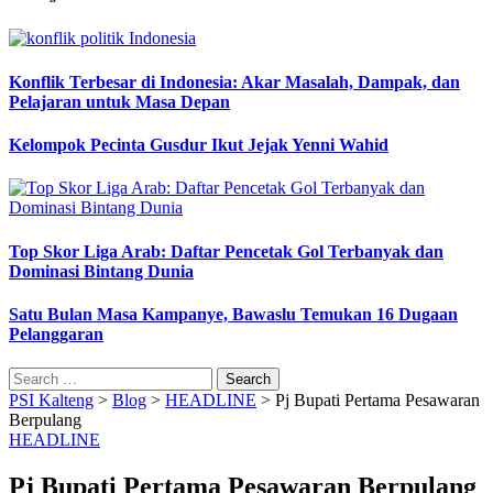
Konflik Terbesar di Indonesia: Akar Masalah, Dampak, dan
Pelajaran untuk Masa Depan
Kelompok Pecinta Gusdur Ikut Jejak Yenni Wahid
Top Skor Liga Arab: Daftar Pencetak Gol Terbanyak dan
Dominasi Bintang Dunia
Satu Bulan Masa Kampanye, Bawaslu Temukan 16 Dugaan
Pelanggaran
Search
for:
PSI Kalteng
>
Blog
>
HEADLINE
>
Pj Bupati Pertama Pesawaran
Berpulang
HEADLINE
Pj Bupati Pertama Pesawaran Berpulang