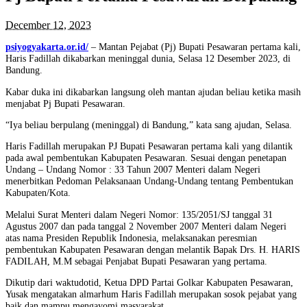
December 12, 2023
psiyogyakarta.or.id/
– Mantan Pejabat (Pj) Bupati Pesawaran pertama kali,
Haris Fadillah dikabarkan meninggal dunia, Selasa 12 Desember 2023, di
Bandung.
Kabar duka ini dikabarkan langsung oleh mantan ajudan beliau ketika masih
menjabat Pj Bupati Pesawaran.
“Iya beliau berpulang (meninggal) di Bandung,” kata sang ajudan, Selasa.
Haris Fadillah merupakan PJ Bupati Pesawaran pertama kali yang dilantik
pada awal pembentukan Kabupaten Pesawaran. Sesuai dengan penetapan
Undang – Undang Nomor : 33 Tahun 2007 Menteri dalam Negeri
menerbitkan Pedoman Pelaksanaan Undang-Undang tentang Pembentukan
Kabupaten/Kota.
Melalui Surat Menteri dalam Negeri Nomor: 135/2051/SJ tanggal 31
Agustus 2007 dan pada tanggal 2 November 2007 Menteri dalam Negeri
atas nama Presiden Republik Indonesia, melaksanakan peresmian
pembentukan Kabupaten Pesawaran dengan melantik Bapak Drs. H. HARIS
FADILAH, M.M sebagai Penjabat Bupati Pesawaran yang pertama.
Dikutip dari waktudotid, Ketua DPD Partai Golkar Kabupaten Pesawaran,
Yusak mengatakan almarhum Haris Fadillah merupakan sosok pejabat yang
baik dan mampu mengayomi masyarakat.