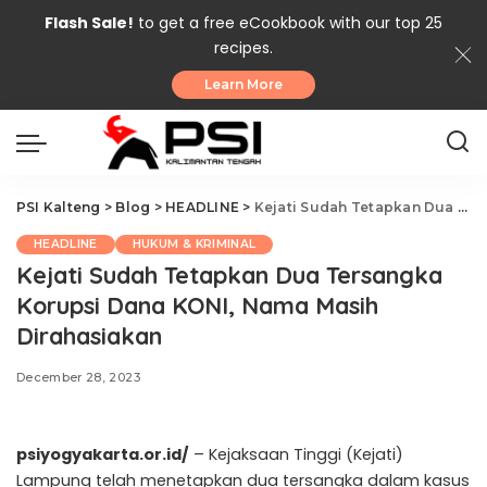
Flash Sale!
to get a free eCookbook with our top 25
recipes.
Learn More
PSI Kalteng
>
Blog
>
HEADLINE
>
Kejati Sudah Tetapkan Dua Tersangka Korupsi Dana KONI, Nama Masih Dirahasiakan
HEADLINE
HUKUM & KRIMINAL
Kejati Sudah Tetapkan Dua Tersangka
Korupsi Dana KONI, Nama Masih
Dirahasiakan
December 28, 2023
psiyogyakarta.or.id/
– Kejaksaan Tinggi (Kejati)
Lampung telah menetapkan dua tersangka dalam kasus