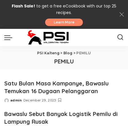
Flash Sale!
to get a free eCookbook with our top 25
recipes.
Learn More
PSI Kalteng
>
Blog
>
PEMILU
PEMILU
Satu Bulan Masa Kampanye, Bawaslu
Temukan 16 Dugaan Pelanggaran
admin
December 29, 2023
Posted
by
Bawaslu Sebut Banyak Logistik Pemilu di
Lampung Rusak