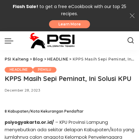
Flash Sale!
to get a free eCookbook with our top 25
recipes.
Learn More
PSI Kalteng
>
Blog
>
HEADLINE
>
KPPS Masih Sepi Peminat, Ini Solusi KPU
HEADLINE
PEMILU
KPPS Masih Sepi Peminat, Ini Solusi KPU
December 28, 2023
8 Kabupaten/Kota Kekurangan Pendaftar
psiyogyakarta.or.id/
– KPU Provinsi Lampung
menyebutkan ada sekitar delapan Kabupaten/kota yang
jumlahnya calon anggota Kelompok Penyelenggara