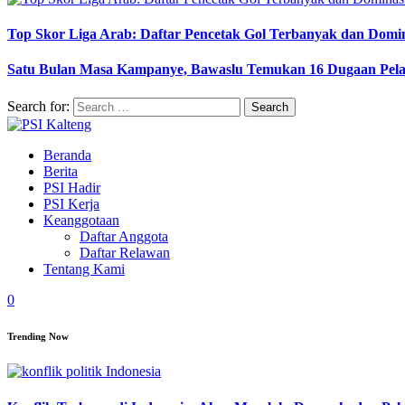
Top Skor Liga Arab: Daftar Pencetak Gol Terbanyak dan Domi
Satu Bulan Masa Kampanye, Bawaslu Temukan 16 Dugaan Pel
Search for:
Beranda
Berita
PSI Hadir
PSI Kerja
Keanggotaan
Daftar Anggota
Daftar Relawan
Tentang Kami
0
Trending Now