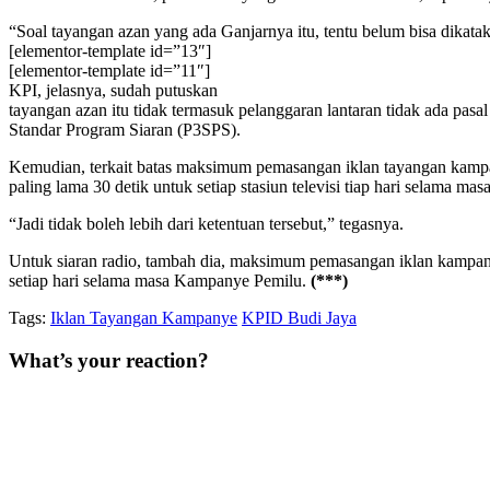
“Soal tayangan azan yang ada Ganjarnya itu, tentu belum bisa dikatak
[elementor-template id=”13″]
[elementor-template id=”11″]
KPI, jelasnya, sudah putuskan
tayangan azan itu tidak termasuk pelanggaran lantaran tidak ada pas
Standar Program Siaran (P3SPS).
Kemudian, terkait batas maksimum pemasangan iklan tayangan kampanye
paling lama 30 detik untuk setiap stasiun televisi tiap hari selama m
“Jadi tidak boleh lebih dari ketentuan tersebut,” tegasnya.
Untuk siaran radio, tambah dia, maksimum pemasangan iklan kampanye 
setiap hari selama masa Kampanye Pemilu.
(***)
Tags:
Iklan Tayangan Kampanye
KPID Budi Jaya
What’s your reaction?