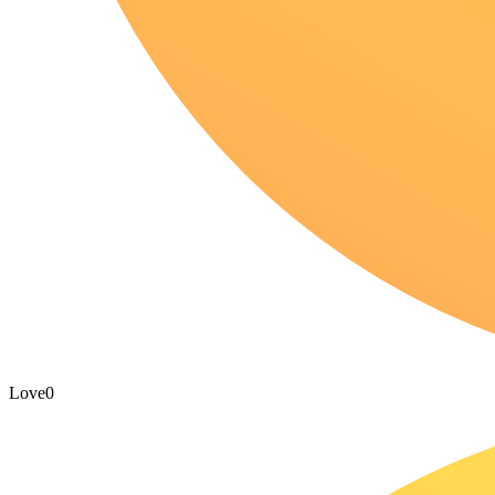
Love
0