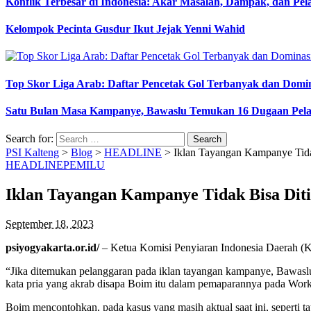
Konflik Terbesar di Indonesia: Akar Masalah, Dampak, dan Pe
Kelompok Pecinta Gusdur Ikut Jejak Yenni Wahid
Top Skor Liga Arab: Daftar Pencetak Gol Terbanyak dan Domi
Satu Bulan Masa Kampanye, Bawaslu Temukan 16 Dugaan Pel
Search for:
PSI Kalteng
>
Blog
>
HEADLINE
>
Iklan Tayangan Kampanye Tid
HEADLINE
PEMILU
Iklan Tayangan Kampanye Tidak Bisa Dit
September 18, 2023
psiyogyakarta.or.id/
– Ketua Komisi Penyiaran Indonesia Daerah (K
“Jika ditemukan pelanggaran pada iklan tayangan kampanye, Bawaslu
kata pria yang akrab disapa Boim itu dalam pemaparannya pada Work
Boim mencontohkan, pada kasus yang masih aktual saat ini, seperti t