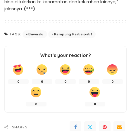
bisa ditularkan ke kecamatan dan kelurahan lainnya,”
jelasnya.
(***)
Bawaslu
Kampung Partisipatif
TAGS:
What’s your reaction?
0
0
0
0
0
0
0
SHARES