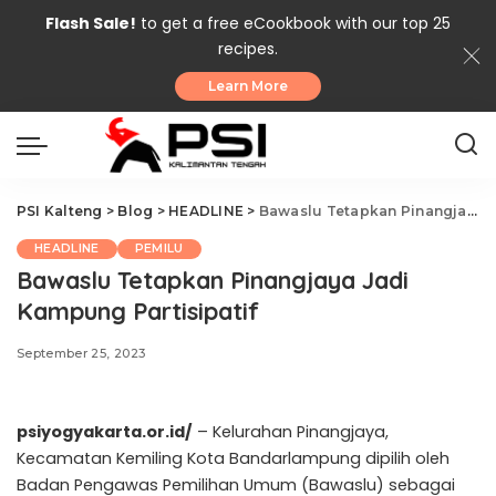
Flash Sale!
to get a free eCookbook with our top 25
recipes.
Learn More
PSI Kalteng
>
Blog
>
HEADLINE
>
Bawaslu Tetapkan Pinangjaya Jadi Kampung Partisipatif
HEADLINE
PEMILU
Bawaslu Tetapkan Pinangjaya Jadi
Kampung Partisipatif
September 25, 2023
psiyogyakarta.or.id/
– Kelurahan Pinangjaya,
Kecamatan Kemiling Kota Bandarlampung dipilih oleh
Badan Pengawas Pemilihan Umum (Bawaslu) sebagai