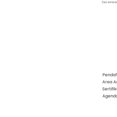
December
Pendaf
Area A
Sertif
Agend