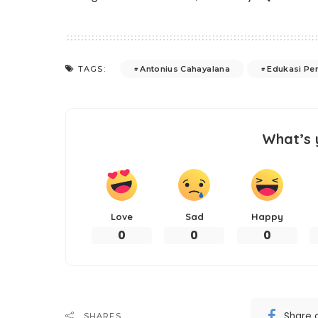
Antonius Cahayalana
Edukasi Pem
TAGS:
What’s 
Love
Sad
Happy
0
0
0
Share 
SHARES