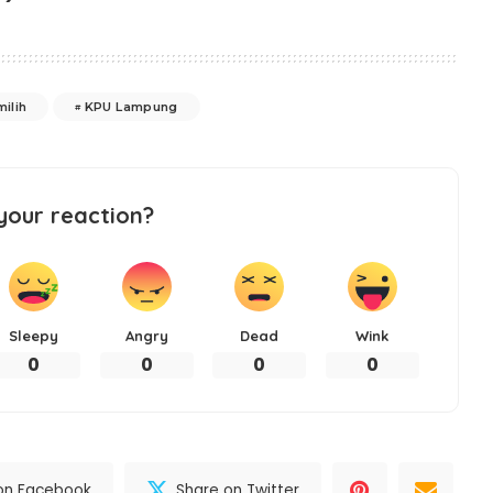
ilih
KPU Lampung
your reaction?
Sleepy
Angry
Dead
Wink
0
0
0
0
on Facebook
Share on Twitter