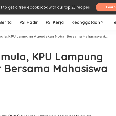
e!
to get a free eCookbook with our top 25 recipes.
Learn
Berita
PSI Hadir
PSI Kerja
Keanggotaan
T
la, KPU Lampung Agendakan Nobar Bersama Mahasiswa dan Santri
Pemula, KPU Lampung
 Bersama Mahasiswa