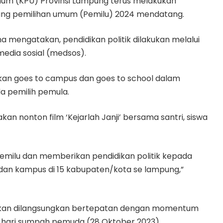
mum (KPU) Provinsi Lampung terus melakukan
elang pemilihan umum (Pemilu) 2024 mendatang.
 mengatakan, pendidikan politik dilakukan melalui
media sosial (medsos).
an goes to campus dan goes to school dalam
a pemilih pemula.
n nonton film ‘Kejarlah Janji’ bersama santri, siswa
 Pemilu dan memberikan pendidikan politik kepada
 dan kampus di 15 kabupaten/kota se lampung,”
akan dilangsungkan bertepatan dengan momentum
an hari sumpah pemuda (28 Oktober 2023).