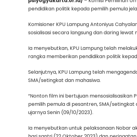
psiyogyakarta.or.id/
– Komisi Pemilihan U
pendidikan politik kepada pemilih pemula j
Komisioner KPU Lampung Antoniyus Cahyalana
sosialisasi secara langsung dan daring lewat 
Ia menyebutkan, KPU Lampung telah melakuk
rangka memberikan pendidikan politik kepad
Selanjutnya, KPU Lampung telah mengagendaka
SMA/setingkat dan mahasiwa.
“Nonton film ini bertujuan mensosialisasikan
pemilih pemula di pesantren, SMA/setingkat
ujarnya Senin (09/10/2023).
Ia menyebutkan untuk pelaksanaan Nobar 
hari santri (22 Oktober 2023) dan peringat