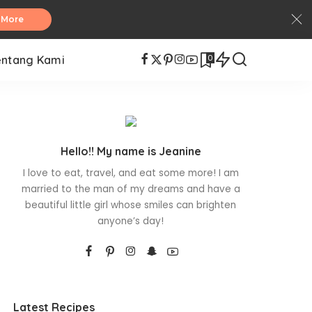
 More
0
entang Kami
Hello!! My name is Jeanine
I love to eat, travel, and eat some more! I am
married to the man of my dreams and have a
beautiful little girl whose smiles can brighten
anyone’s day!
Latest Recipes