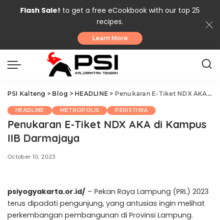
Flash Sale!
to get a free eCookbook with our top 25
recipes.
Learn More
PSI Kalteng
>
Blog
>
HEADLINE
>
Penukaran E-Tiket NDX AKA di Kampus IIB Darmajaya
HEADLINE
METROPOLIS
PERISTIWA
Penukaran E-Tiket NDX AKA di Kampus
IIB Darmajaya
October 10, 2023
psiyogyakarta.or.id/
– Pekan Raya Lampung (PRL) 2023
terus dipadati pengunjung, yang antusias ingin melihat
perkembangan pembangunan di Provinsi Lampung.