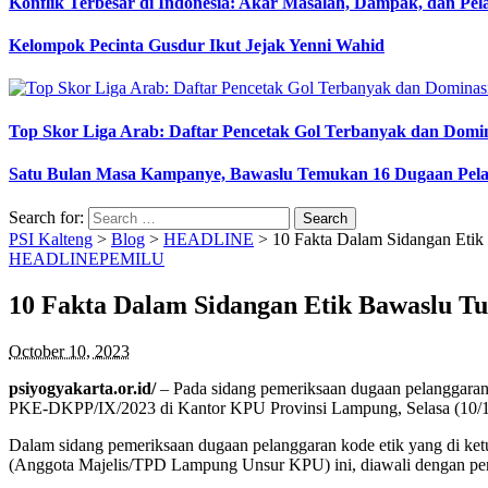
Konflik Terbesar di Indonesia: Akar Masalah, Dampak, dan Pe
Kelompok Pecinta Gusdur Ikut Jejak Yenni Wahid
Top Skor Liga Arab: Daftar Pencetak Gol Terbanyak dan Domi
Satu Bulan Masa Kampanye, Bawaslu Temukan 16 Dugaan Pel
Search for:
PSI Kalteng
>
Blog
>
HEADLINE
>
10 Fakta Dalam Sidangan Etik
HEADLINE
PEMILU
10 Fakta Dalam Sidangan Etik Bawaslu T
October 10, 2023
psiyogyakarta.or.id/
– Pada sidang pemeriksaan dugaan pelanggara
PKE-DKPP/IX/2023 di Kantor KPU Provinsi Lampung, Selasa (10/10
Dalam sidang pemeriksaan dugaan pelanggaran kode etik yang di ketu
(Anggota Majelis/TPD Lampung Unsur KPU) ini, diawali dengan penya