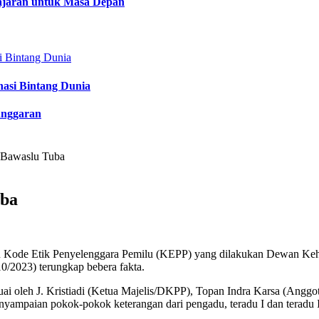
lajaran untuk Masa Depan
nasi Bintang Dunia
anggaran
 Bawaslu Tuba
uba
n Kode Etik Penyelenggara Pemilu (KEPP) yang dilakukan Dewan Ke
/2023) terungkap bebera fakta.
ai oleh J. Kristiadi (Ketua Majelis/DKPP), Topan Indra Karsa (Anggo
mpaian pokok-pokok keterangan dari pengadu, teradu I dan teradu II 