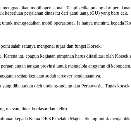
h menggadaikan mobil operasional. Tetapi ketika pulang dari perjalan
uk keperluan perjalanan dinas itu dari ganti uang (GU) yang baru cair.
k untuk menggadaikan mobil operasional. Ia hanya meminta kepada Kor
 point salah satunya mengenai tugas dan fungsi Korsek.
u. Karena itu, apapun kegiatan pimpinan harus difasilitasi oleh Korsek 
 perpanjangan tangan provinsi untuk mengelola anggaran di kabupaten
angggaran setiap kegiatan sudah tercover pendanaannya.
lu yang dibenarkan oleh undang-undang dan Perbawaslu. Tugas korse
g relevan, tidak berdasar dan keliru.
mohonan kepada Ketua DKKP melalui Majelis Sidang untuk menjatuhkan