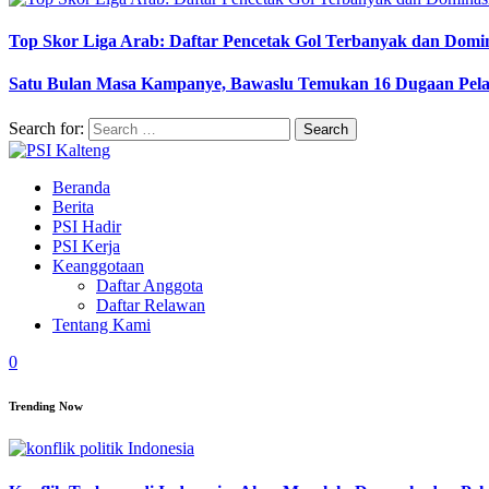
Top Skor Liga Arab: Daftar Pencetak Gol Terbanyak dan Domi
Satu Bulan Masa Kampanye, Bawaslu Temukan 16 Dugaan Pel
Search for:
Beranda
Berita
PSI Hadir
PSI Kerja
Keanggotaan
Daftar Anggota
Daftar Relawan
Tentang Kami
0
Trending Now