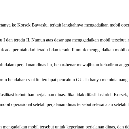
tanya ke Korsek Bawaslu, terkait langkahnya mengadaikan mobil oper
du I dan teradu II. Namun atas dasar apa menggadaikan mobil tersebut
 ada perintah dari teradu I dan teradu II untuk menggadaikan mobil
pakah dalam perjalanan dinas itu, benar-benar mewajibkan kehadiran an
an bendahara saat itu terdapat pencairan GU. Ia hanya meminta uang tik
litasi kebutuhan perjalanan dinas. Jika tidak difasilitasi oleh Korsek,
l operasional setelah perjalanan dinas tersebut selesai atau setelah 
mengadaikan mobil tersebut untuk keperluan perjalanan dinas, dan ti