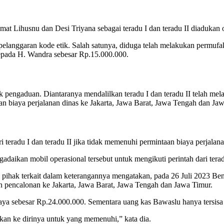
 Lihusnu dan Desi Triyana sebagai teradu I dan teradu II diadukan 
elanggaran kode etik. Salah satunya, diduga telah melakukan permufak
pada H. Wandra sebesar Rp.15.000.000.
ngaduan. Diantaranya mendalilkan teradu I dan teradu II telah mel
 biaya perjalanan dinas ke Jakarta, Jawa Barat, Jawa Tengah dan Jawa 
eradu I dan teradu II jika tidak memenuhi permintaan biaya perjalanan
ikan mobil operasional tersebut untuk mengikuti perintah dari teradu
gai pihak terkait dalam keterangannya mengatakan, pada 26 Juli 202
tan pencalonan ke Jakarta, Jawa Barat, Jawa Tengah dan Jawa Timur.
aya sebesar Rp.24.000.000. Sementara uang kas Bawaslu hanya tersis
kan ke dirinya untuk yang memenuhi,” kata dia.