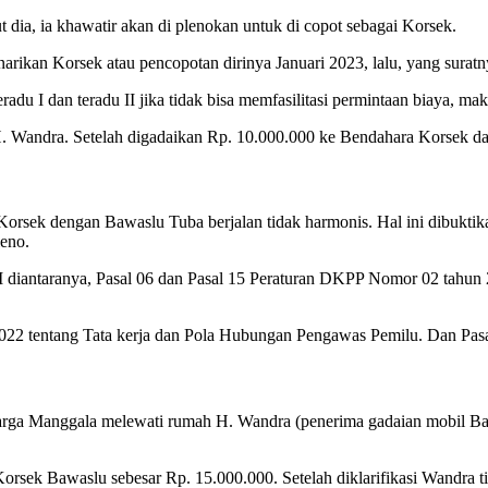
 dia, ia khawatir akan di plenokan untuk di copot sebagai Korsek.
rikan Korsek atau pencopotan dirinya Januari 2023, lalu, yang suratn
adu I dan teradu II jika tidak bisa memfasilitasi permintaan biaya, ma
 Wandra. Setelah digadaikan Rp. 10.000.000 ke Bendahara Korsek dan 
orsek dengan Bawaslu Tuba berjalan tidak harmonis. Hal ini dibuktik
leno.
u II diantaranya, Pasal 06 dan Pasal 15 Peraturan DKPP Nomor 02 tah
022 tentang Tata kerja dan Pola Hubungan Pengawas Pemilu. Dan Pa
warga Manggala melewati rumah H. Wandra (penerima gadaian mobil Baw
sek Bawaslu sebesar Rp. 15.000.000. Setelah diklarifikasi Wandra t