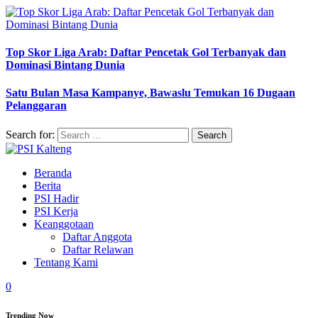
Top Skor Liga Arab: Daftar Pencetak Gol Terbanyak dan
Dominasi Bintang Dunia
Satu Bulan Masa Kampanye, Bawaslu Temukan 16 Dugaan
Pelanggaran
Search for:
Beranda
Berita
PSI Hadir
PSI Kerja
Keanggotaan
Daftar Anggota
Daftar Relawan
Tentang Kami
0
Trending Now