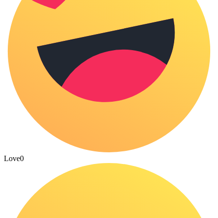
Love
0