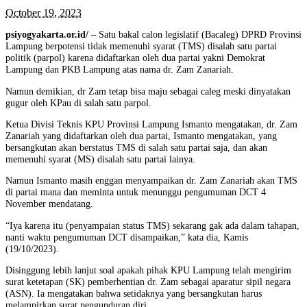
October 19, 2023
psiyogyakarta.or.id/
– Satu bakal calon legislatif (Bacaleg) DPRD Provinsi
Lampung berpotensi tidak memenuhi syarat (TMS) disalah satu partai
politik (parpol) karena didaftarkan oleh dua partai yakni Demokrat
Lampung dan PKB Lampung atas nama dr. Zam Zanariah.
Namun demikian, dr Zam tetap bisa maju sebagai caleg meski dinyatakan
gugur oleh KPau di salah satu parpol.
Ketua Divisi Teknis KPU Provinsi Lampung Ismanto mengatakan, dr. Zam
Zanariah yang didaftarkan oleh dua partai, Ismanto mengatakan, yang
bersangkutan akan berstatus TMS di salah satu partai saja, dan akan
memenuhi syarat (MS) disalah satu partai lainya.
Namun Ismanto masih enggan menyampaikan dr. Zam Zanariah akan TMS
di partai mana dan meminta untuk menunggu pengumuman DCT 4
November mendatang.
“Iya karena itu (penyampaian status TMS) sekarang gak ada dalam tahapan,
nanti waktu pengumuman DCT disampaikan,” kata dia, Kamis
(19/10/2023).
Disinggung lebih lanjut soal apakah pihak KPU Lampung telah mengirim
surat ketetapan (SK) pemberhentian dr. Zam sebagai aparatur sipil negara
(ASN). Ia mengatakan bahwa setidaknya yang bersangkutan harus
melampirkan surat pengunduran diri.