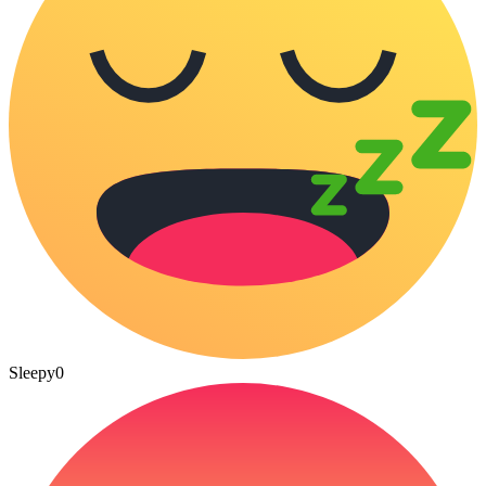
Sleepy
0