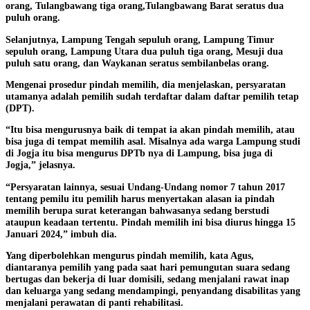
orang, Tulangbawang tiga orang,Tulangbawang Barat seratus dua
puluh orang.
Selanjutnya, Lampung Tengah sepuluh orang, Lampung Timur
sepuluh orang, Lampung Utara dua puluh tiga orang, Mesuji dua
puluh satu orang, dan Waykanan seratus sembilanbelas orang.
Mengenai prosedur pindah memilih, dia menjelaskan, persyaratan
utamanya adalah pemilih sudah terdaftar dalam daftar pemilih tetap
(DPT).
“Itu bisa mengurusnya baik di tempat ia akan pindah memilih, atau
bisa juga di tempat memilih asal. Misalnya ada warga Lampung studi
di Jogja itu bisa mengurus DPTb nya di Lampung, bisa juga di
Jogja,” jelasnya.
“Persyaratan lainnya, sesuai Undang-Undang nomor 7 tahun 2017
tentang pemilu itu pemilih harus menyertakan alasan ia pindah
memilih berupa surat keterangan bahwasanya sedang berstudi
ataupun keadaan tertentu. Pindah memilih ini bisa diurus hingga 15
Januari 2024,” imbuh dia.
Yang diperbolehkan mengurus pindah memilih, kata Agus,
diantaranya pemilih yang pada saat hari pemungutan suara sedang
bertugas dan bekerja di luar domisili, sedang menjalani rawat inap
dan keluarga yang sedang mendampingi, penyandang disabilitas yang
menjalani perawatan di panti rehabilitasi.