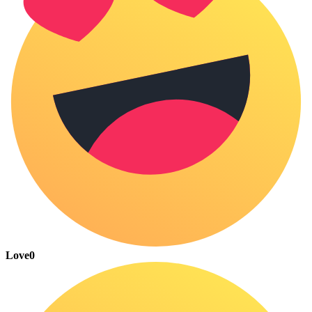
Love
0