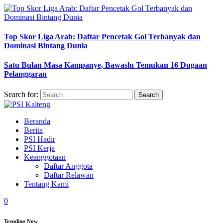
Top Skor Liga Arab: Daftar Pencetak Gol Terbanyak dan
Dominasi Bintang Dunia
Satu Bulan Masa Kampanye, Bawaslu Temukan 16 Dugaan
Pelanggaran
Search for:
Beranda
Berita
PSI Hadir
PSI Kerja
Keanggotaan
Daftar Anggota
Daftar Relawan
Tentang Kami
0
Trending Now