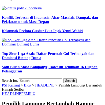
Konflik Terbesar di Indonesia: Akar Masalah, Dampak, dan
Pelajaran untuk Masa Depan
Kelompok Pecinta Gusdur Ikut Jejak Yenni Wahid
Top Skor Liga Arab: Daftar Pencetak Gol Terbanyak dan
Dominasi Bintang Dunia
Satu Bulan Masa Kampanye, Bawaslu Temukan 16 Dugaan
Pelanggaran
Search for:
PSI Kalteng
>
Blog
>
HEADLINE
>
Pemilih Lampung Bertambah
Hampir Seribu
HEADLINE
PEMILU
Pemilih Lampung Bertambah Hampir