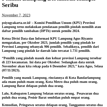
Seribu
November 7, 2023
psiyogyakarta.or.id/
– Komisi Pemilihan Umum (KPU) Provinsi
Lampung terus melakukan pendataan pemilih pindah memilih atau
daftar pemilih tambahan (DPTb) untuk pemilu 2024.
Ketua Divisi Data dan Informasi KPU Lampung Agus Riyanto
mengatakan, per Oktober 2023, jumlah pemilih yang pindah ke
Provinsi Lampung sebanyak 906 pemilih. Sebaliknya, pemilih dari
Lampung yang pindah ke daerah lain tercatat 1.731 pemilih.
“Pemilih yang pindah masuk dan keluar provinsi Lampung tersebar
di 223 kecamatan. Ini data per Oktober. Sedangkan data untuk
November akan kita rekap pada 6 Desember 2023,” kata Agus, Selasa
(07/11/2023).
Pemilih yang masuk Lampung, rinciannya di Kota Bandarlampung
ada enam puluh enam orang, Kota Metro dua puluh enam orang,
Lampung Barat delapan puluh dua orang.
Lalu, Kabupaten Lampung Selatan seratus orang, Pesawaran dua
puluh dua orang, Pesisir Barat sembilan puluh empat orang.
Kemudian, Pringsewu seratus delapan orang, Tanggamus seratus dua