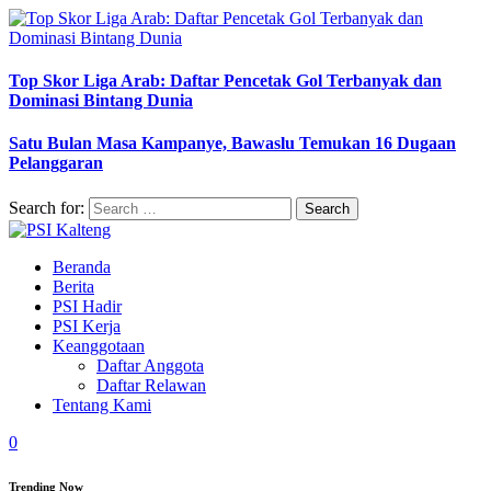
Top Skor Liga Arab: Daftar Pencetak Gol Terbanyak dan
Dominasi Bintang Dunia
Satu Bulan Masa Kampanye, Bawaslu Temukan 16 Dugaan
Pelanggaran
Search for:
Beranda
Berita
PSI Hadir
PSI Kerja
Keanggotaan
Daftar Anggota
Daftar Relawan
Tentang Kami
0
Trending Now