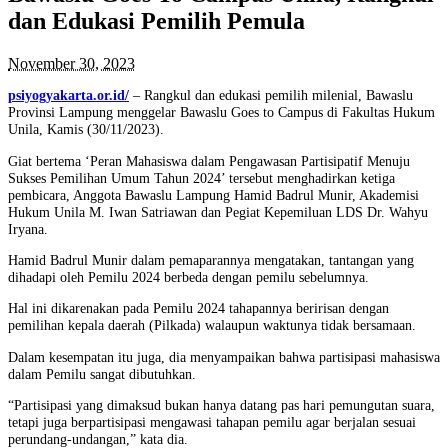
dan Edukasi Pemilih Pemula
November 30, 2023
psiyogyakarta.or.id/
– Rangkul dan edukasi pemilih milenial, Bawaslu
Provinsi Lampung menggelar Bawaslu Goes to Campus di Fakultas Hukum
Unila, Kamis (30/11/2023).
Giat bertema ‘Peran Mahasiswa dalam Pengawasan Partisipatif Menuju
Sukses Pemilihan Umum Tahun 2024’ tersebut menghadirkan ketiga
pembicara, Anggota Bawaslu Lampung Hamid Badrul Munir, Akademisi
Hukum Unila M. Iwan Satriawan dan Pegiat Kepemiluan LDS Dr. Wahyu
Iryana.
Hamid Badrul Munir dalam pemaparannya mengatakan, tantangan yang
dihadapi oleh Pemilu 2024 berbeda dengan pemilu sebelumnya.
Hal ini dikarenakan pada Pemilu 2024 tahapannya beririsan dengan
pemilihan kepala daerah (Pilkada) walaupun waktunya tidak bersamaan.
Dalam kesempatan itu juga, dia menyampaikan bahwa partisipasi mahasiswa
dalam Pemilu sangat dibutuhkan.
“Partisipasi yang dimaksud bukan hanya datang pas hari pemungutan suara,
tetapi juga berpartisipasi mengawasi tahapan pemilu agar berjalan sesuai
perundang-undangan,” kata dia.