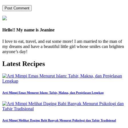
Hello!! My name is Jeanine
I love to eat, travel, and eat some more! I am married to the man of
my dreams and have a beautiful little girl whose smiles can brighten
anyone’s day!
Latest Recipes
Arti Mimpi Emas Menurut Islam: Tafsir, Makna, dan Penjelasan Lengkap
Arti Mimpi Melihat Daging Babi Banyak Menurut Psikologi dan Tafsir Tradisional